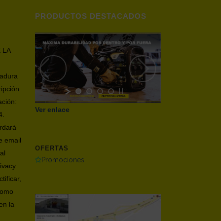
PRODUCTOS DESTACADOS
 LA
dadura
ripción
ación:
Ver enlace
4.
ardará
e email
OFERTAS
al
Promociones
ivacy
tificar,
 como
en la