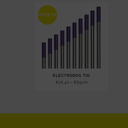
OFERTA
ELECTRODOS TIG
Price
€
16,40
–
€
69,00
range:
€16,40
through
€69,00