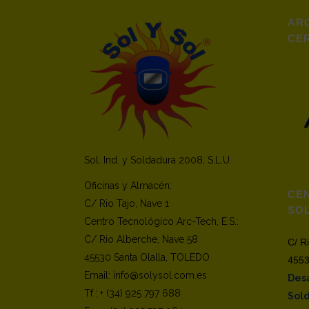
ARC
CER
Sol. Ind. y Soldadura 2008, S.L.U.
Oficinas y Almacén:
CE
C/ Rio Tajo, Nave 1
SO
Centro Tecnológico Arc-Tech, E.S.:
C/ Rio Alberche, Nave 58
C/ R
45530 Santa Olalla, TOLEDO
4553
Email: info@solysol.com.es
Desa
Tf.: + (34) 925 797 688
Sol