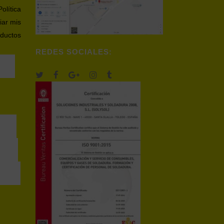
Política
iar mis
oductos
REDES SOCIALES: