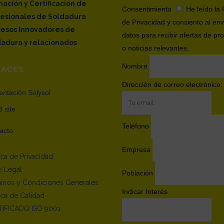
ación y Certificación de
Consentimiento
He leído la 
fesionales de Soldadura
de Privacidad y consiento al env
cesos Innovadores de
datos para recibir ofertas de pr
adura y relacionados
o noticias relevantes.
Nombre
LACES
Dirección de correo electrónico:
entación Solysol
 site
Teléfono
acto
Empresa
tica de Privacidad
o Legal
Población
inos y Condiciones Generales
Indicar Interés
tica de Calidad
IFICADO ISO 9001