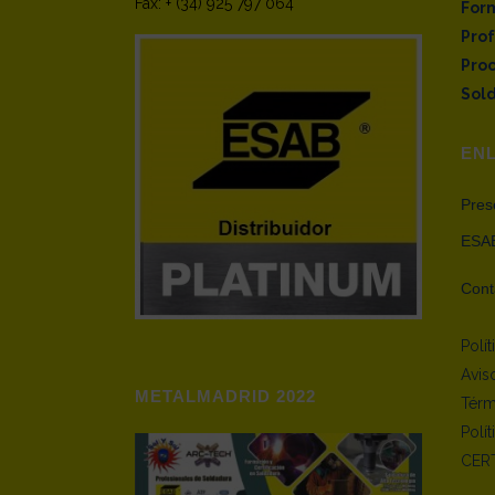
Fax: + (34) 925 797 064
Form
Pro
Pro
Sold
EN
Pres
ESAB
Cont
Polí
Avis
METALMADRID 2022
Térm
Polí
CERT