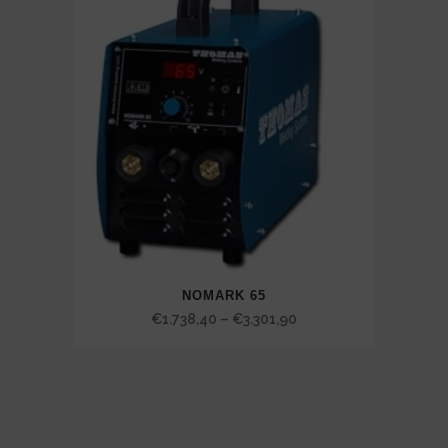
NOMARK 65
Price
€
1.738,40
–
€
3.301,90
range:
€1.738,40
through
€3.301,90