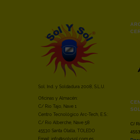
ARC
CER
Sol. Ind. y Soldadura 2008, S.L.U.
Oficinas y Almacén:
CE
C/ Rio Tajo, Nave 1
SO
Centro Tecnológico Arc-Tech, E.S.:
C/ Rio Alberche, Nave 58
C/ R
45530 Santa Olalla, TOLEDO
4553
Email: info@solysol.com.es
Desa