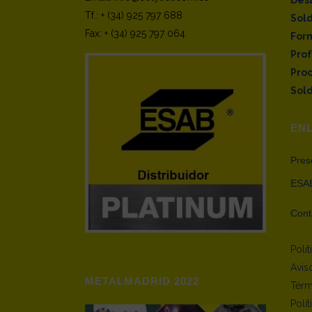
Tf.: + (34) 925 797 688
Sol
Fax: + (34) 925 797 064
Form
Pro
Pro
Sold
EN
Pres
ESAB
Cont
Polí
Avis
METALMADRID 2022
Térm
Polí