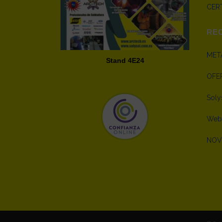
CERT
RE
META
Stand 4E24
OFE
Soly
Webm
NOV