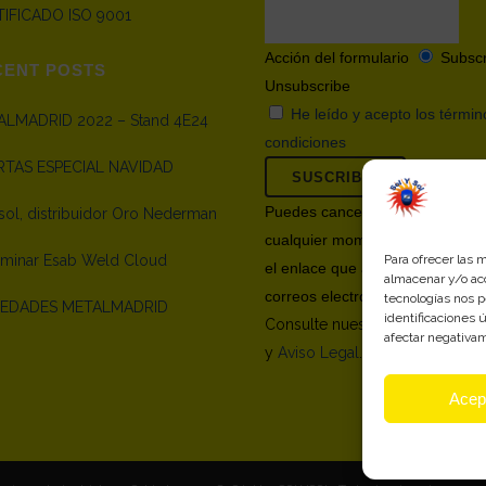
IFICADO ISO 9001
Acción del formulario
Subscr
CENT POSTS
Unsubscribe
He leído y acepto los términ
LMADRID 2022 – Stand 4E24
condiciones
RTAS ESPECIAL NAVIDAD
Puedes cancelar tu suscripción 
sol, distribuidor Oro Nederman
cualquier momento, haciendo cl
inar Esab Weld Cloud
Para ofrecer las 
el enlace que aparece en nuest
almacenar y/o acc
correos electrónicos.
tecnologías nos 
EDADES METALMADRID
identificaciones 
Consulte nuestra
Política de Pr
afectar negativam
y
Aviso Legal
.
Acep