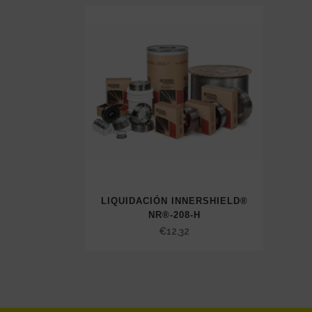
LIQUIDACIÓN INNERSHIELD®
NR®-208-H
€
12,32