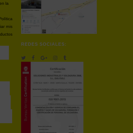
en la
Política
iar mis
oductos
REDES SOCIALES: