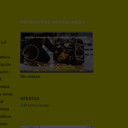
PRODUCTOS DESTACADOS
 LA
dadura
ripción
ación:
Ver enlace
4.
ardará
e email
OFERTAS
al
Promociones
ivacy
tificar,
 como