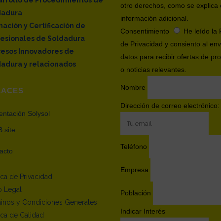
otro derechos, como se explica 
dadura
información adicional.
ación y Certificación de
Consentimiento
He leído la 
fesionales de Soldadura
de Privacidad y consiento al env
cesos Innovadores de
datos para recibir ofertas de pr
adura y relacionados
o noticias relevantes.
Nombre
LACES
Dirección de correo electrónico:
entación Solysol
 site
Teléfono
acto
Empresa
tica de Privacidad
o Legal
Población
inos y Condiciones Generales
Indicar Interés
tica de Calidad