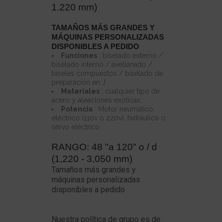
1.220 mm)
TAMAÑOS MÁS GRANDES Y
MÁQUINAS PERSONALIZADAS
DISPONIBLES A PEDIDO
Funciones
: biselado externo /
biselado interno / avellanado /
biseles compuestos / biselado de
preparación en J
Materiales
: cualquier tipo de
acero y aleaciones exóticas.
Potencia
: Motor neumático,
eléctrico (110v o 220v), hidráulico o
servo eléctrico
RANGO: 48 "a 120" o / d
(1,220 - 3,050 mm)
Tamaños más grandes y
máquinas personalizadas
disponibles a pedido
Nuestra política de grupo es de