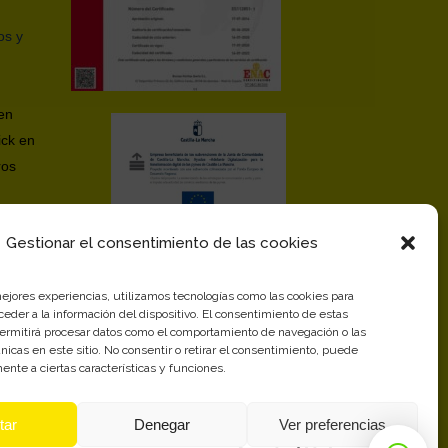
os y
en
ick en
ros
ivacidad
Gestionar el consentimiento de las cookies
mejores experiencias, utilizamos tecnologías como las cookies para
eder a la información del dispositivo. El consentimiento de estas
permitirá procesar datos como el comportamiento de navegación o las
únicas en este sitio. No consentir o retirar el consentimiento, puede
ente a ciertas características y funciones.
tar
Denegar
Ver preferencias