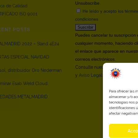
Unsubscribe
tica de Calidad
He leído y acepto los términ
IFICADO ISO 9001
condiciones
CENT POSTS
Puedes cancelar tu suscripción 
cualquier momento, haciendo cl
LMADRID 2022 – Stand 4E24
el enlace que aparece en nuest
RTAS ESPECIAL NAVIDAD
correos electrónicos.
Consulte nuestra
Política de Pr
sol, distribuidor Oro Nederman
y
Aviso Legal
.
inar Esab Weld Cloud
Para ofrecer las 
EDADES METALMADRID
almacenar y/o acc
tecnologías nos 
identificaciones 
afectar negativam
Acep