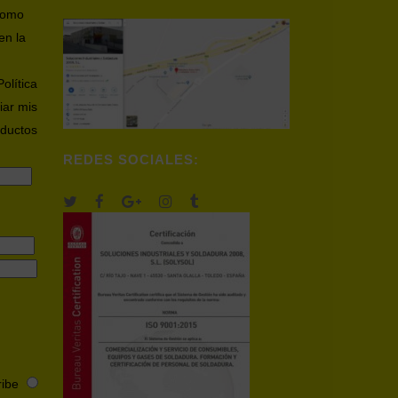
 como
en la
Política
iar mis
oductos
REDES SOCIALES:
ibe