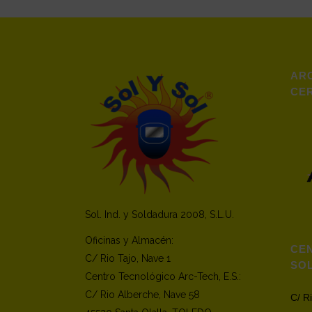
ARC
CER
Sol. Ind. y Soldadura 2008, S.L.U.
Oficinas y Almacén:
CE
C/ Rio Tajo, Nave 1
SO
Centro Tecnológico Arc-Tech, E.S.:
C/ Rio Alberche, Nave 58
C/ R