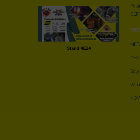
Polí
CERT
RE
META
Stand 4E24
OFE
Soly
Webm
NOV