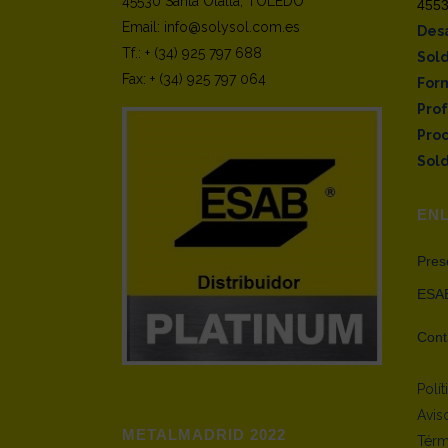
45530 Santa Olalla, TOLEDO
4553
Email: info@solysol.com.es
Desa
Tf.: + (34) 925 797 688
Sol
Fax: + (34) 925 797 064
Form
Pro
Pro
Sold
EN
Pres
ESAB
Cont
Polí
Avis
METALMADRID 2022
Térm