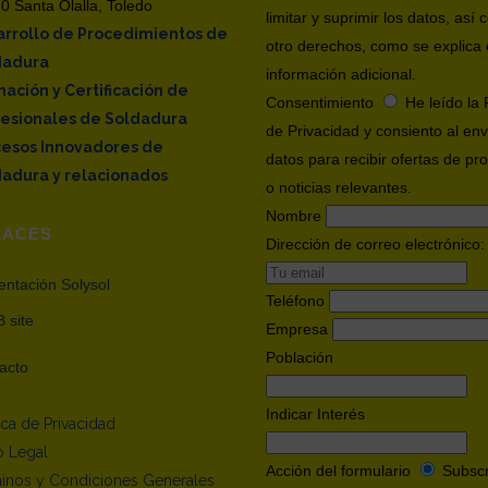
0 Santa Olalla, Toledo
limitar y suprimir los datos, así
rrollo de Procedimientos de
otro derechos, como se explica 
dadura
información adicional.
ación y Certificación de
Consentimiento
He leído la 
fesionales de Soldadura
de Privacidad y consiento al env
cesos Innovadores de
datos para recibir ofertas de pr
adura y relacionados
o noticias relevantes.
Nombre
LACES
Dirección de correo electrónico:
entación Solysol
Teléfono
 site
Empresa
Población
acto
Indicar Interés
tica de Privacidad
o Legal
Acción del formulario
Subscr
inos y Condiciones Generales