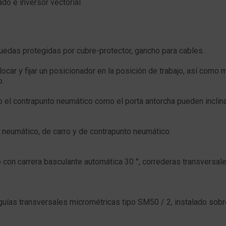
do e inversor vectorial
ruedas protegidas por cubre-protector, gancho para cables.
car y fijar un posicionador en la posición de trabajo, así como
o.
o el contrapunto neumático como el porta antorcha pueden inclina
 neumático, de carro y de contrapunto neumático.
o con carrera basculante automática 30 °, correderas transversa
n guías transversales micrométricas tipo SM50 / 2, instalado so