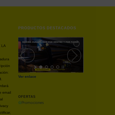
PRODUCTOS DESTACADOS
 LA
dadura
ripción
ación:
Ver enlace
4.
ardará
e email
OFERTAS
al
Promociones
ivacy
tificar,