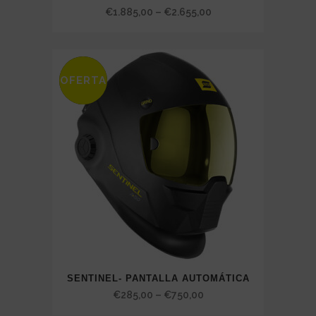
Price
€
1.885,00
–
€
2.655,00
range:
€1.885,00
through
OFERTA
SALE
€2.655,00
SENTINEL- PANTALLA AUTOMÁTICA
Price
€
285,00
–
€
750,00
range: