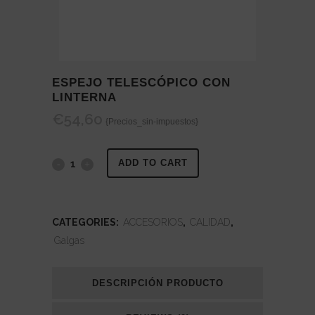
ESPEJO TELESCÓPICO CON
LINTERNA
€
54,60
{Precios_sin-impuestos}
ESPEJO
ADD TO CART
TELESCÓPICO
CON
CATEGORIES:
ACCESORIOS
,
CALIDAD
,
Galgas
LINTERNA
quantity
DESCRIPCIÓN PRODUCTO