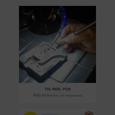
€285,00
through
€750,00
TIG ROD- PEN
€
60,00
{Precios_sin-impuestos}