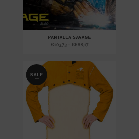
PANTALLA SAVAGE
Price
€
103,73
–
€
688,17
range:
€103,73
through
SALE
€688,17