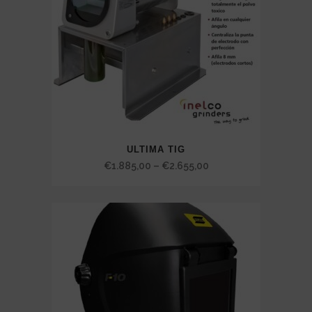
ULTIMA TIG
Price
€
1.885,00
–
€
2.655,00
range:
€1.885,00
through
€2.655,00