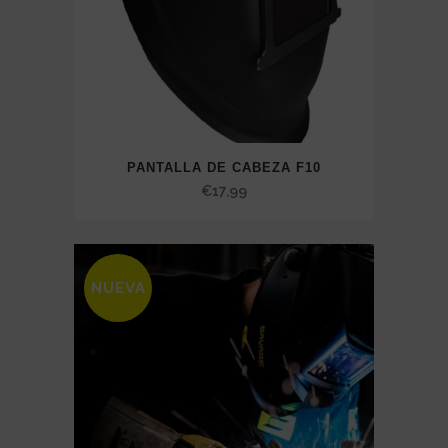
PANTALLA DE CABEZA F10
€
17,99
NUEVA
SALE