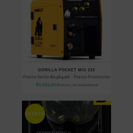
GORILLA POCKET MIG 215
Precio Venta
€
1.364,00
- Precio Promoción
€
1.065,00
{Precios_sin-impuestos}
OFERTA
SALE