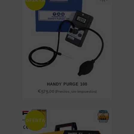
OFERTA
HANDY PURGE 100
€
575,00
{Precios_sin-impuestos}
OFERTA
SALE