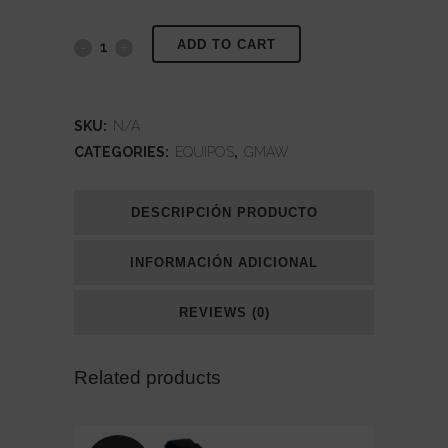
ADD TO CART
Origo
Mag
C171/201/251
SKU:
N/A
CATEGORIES:
EQUIPOS
,
GMAW
quantity
DESCRIPCIÓN PRODUCTO
INFORMACIÓN ADICIONAL
REVIEWS (0)
Related products