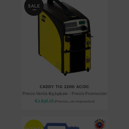
SALE
CADDY TIG 2200I AC/DC
Precio Venta
€
3.746,00
- Precio Promoción
€
2.836,26
{Precios_sin-impuestos}