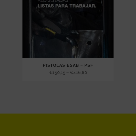
PISTOLAS ESAB – PSF
Price
€
150,15
–
€
416,80
range:
€150,15
through
€416,80