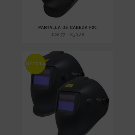
PANTALLA DE CABEZA F20
Price
€
28,77
–
€
30,28
range:
€28,77
through
OFERTA
SALE
€30,28