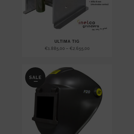
ULTIMA TIG
Price
€
1.885,00
–
€
2.655,00
range:
€1.885,00
through
SALE
€2.655,00