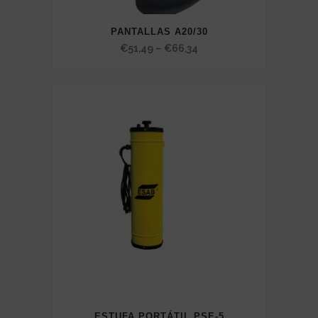
PANTALLAS A20/30
Price
€
51,49
–
€
66,34
range:
€51,49
through
€66,34
ESTUFA PORTÁTIL PSE-5