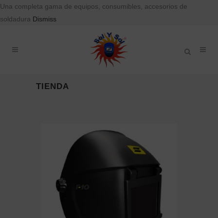
Una completa gama de equipos, consumibles, accesorios de
soldadura
Dismiss
TIENDA