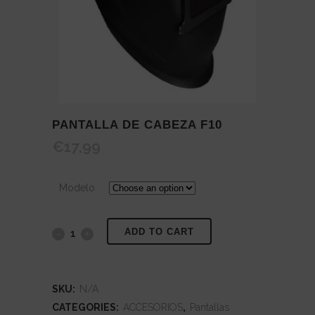
PANTALLA DE CABEZA F10
€
17,99
Modelo
ADD TO CART
Pantalla
de
Cabeza
SKU:
N/A
CATEGORIES:
ACCESORIOS
,
Pantallas
F10