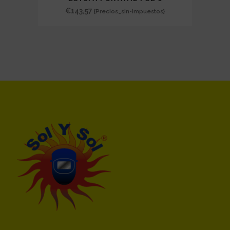
€
143,57
{Precios_sin-impuestos}