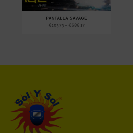
PANTALLA SAVAGE
Price
€
103,73
–
€
688,17
range:
€103,73
through
€688,17