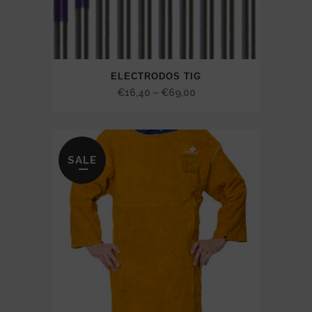
ELECTRODOS TIG
Price
€
16,40
–
€
69,00
range:
€16,40
through
SALE
€69,00