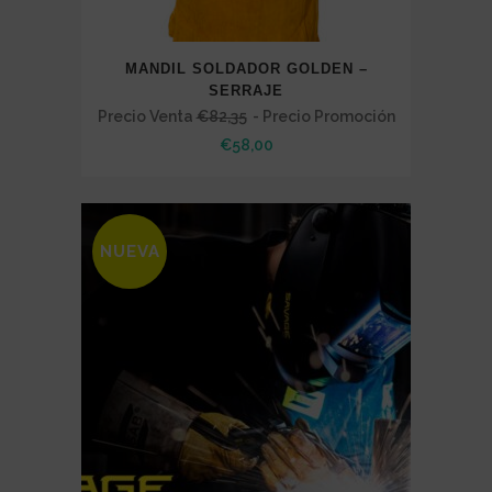
MANDIL SOLDADOR GOLDEN –
SERRAJE
Precio Venta
€
82,35
- Precio Promoción
€
58,00
NUEVA
SALE