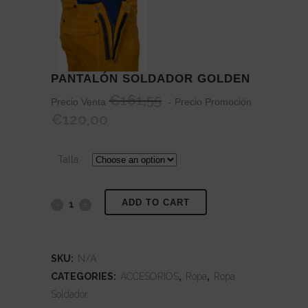
PANTALÓN SOLDADOR GOLDEN
€
161,55
Precio Venta
- Precio Promoción
€
120,00
Talla
ADD TO CART
Pantalón
Soldador
Golden
SKU:
N/A
CATEGORIES:
ACCESORIOS
,
Ropa
,
Ropa
quantity
Soldador