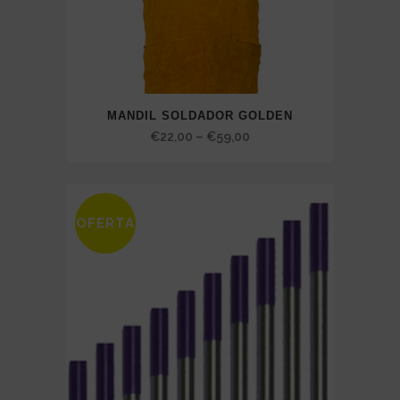
MANDIL SOLDADOR GOLDEN
Price
€
22,00
–
€
59,00
range:
€22,00
through
OFERTA
€59,00