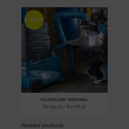
€1.405,71
through
OFERTA
SALE
€1.877,14
FILTERCART ORIGINAL
Price
€
2.434,29
–
€
3.068,57
range:
€2.434,29
Related products
through