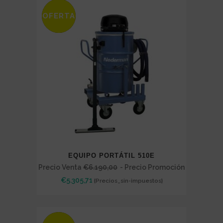
through
OFERTA
SALE
€2.013,43
EQUIPO PORTÁTIL 510E
Precio Venta
€
6.190,00
- Precio Promoción
€
5.305,71
{Precios_sin-impuestos}