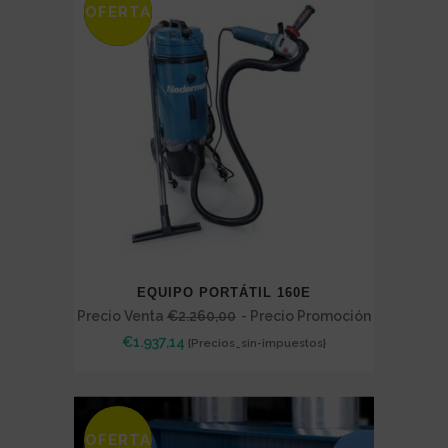
OFERTA
SALE
EQUIPO PORTÁTIL 160E
Precio Venta
€
2.260,00
- Precio Promoción
€
1.937,14
{Precios_sin-impuestos}
OFERTA
SALE