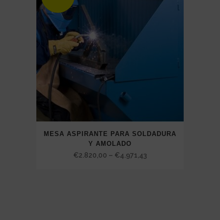
MESA ASPIRANTE PARA SOLDADURA
Y AMOLADO
Price
€
2.820,00
–
€
4.971,43
range:
€2.820,00
through
€4.971,43