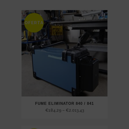
€3.068,57
OFERTA
SALE
FUME ELIMINATOR 840 / 841
Price
€
184,29
–
€
2.013,43
range:
€184,29