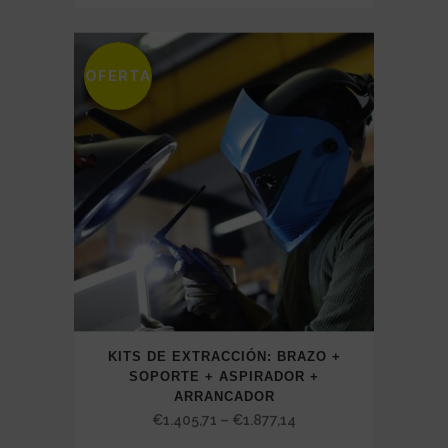
range:
€3.886,00
through
OFERTA
SALE
€7.251,43
KITS DE EXTRACCIÓN: BRAZO +
SOPORTE + ASPIRADOR +
ARRANCADOR
Price
€
1.405,71
–
€
1.877,14
range: