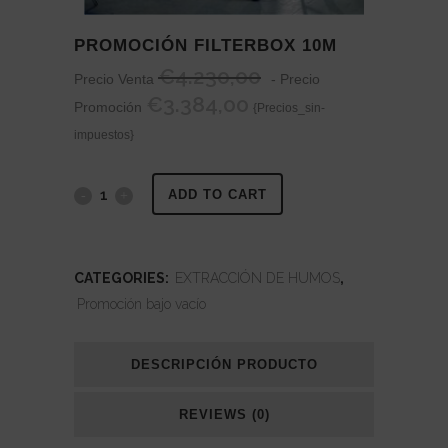
PROMOCIÓN FILTERBOX 10M
€
4.230,00
Precio Venta
- Precio
€
3.384,00
Promoción
{Precios_sin-
impuestos}
PROMOCIÓN
ADD TO CART
FILTERBOX
10M
CATEGORIES:
EXTRACCIÓN DE HUMOS
,
Promoción bajo vacío
quantity
DESCRIPCIÓN PRODUCTO
REVIEWS (0)