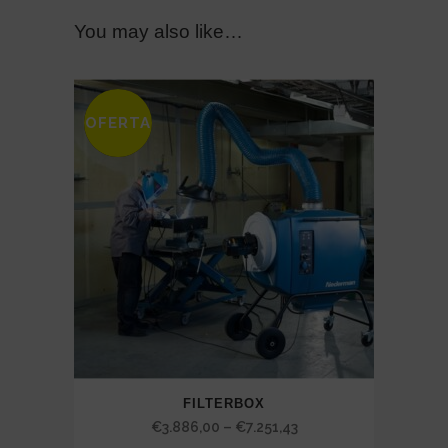
You may also like…
OFERTA
SALE
FILTERBOX
Price
€
3.886,00
–
€
7.251,43