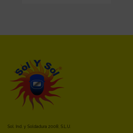
range:
€620,00
through
€1.230,00
Sol. Ind. y Soldadura 2008, S.L.U.