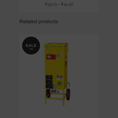
Price
€
39,75
–
€
41,50
range:
€39,75
Related products
through
€41,50
SALE