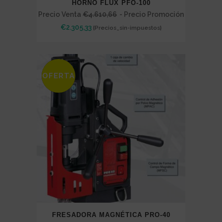
HORNO FLUX PFO-100
Precio Venta
€
4.610,66
- Precio Promoción
€
2.305,33
{Precios_sin-impuestos}
OFERTA
SALE
FRESADORA MAGNÉTICA PRO-40