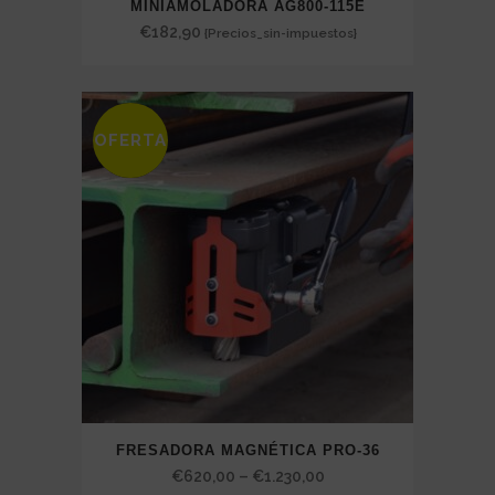
MINIAMOLADORA AG800-115E
€
182,90
{Precios_sin-impuestos}
OFERTA
SALE
FRESADORA MAGNÉTICA PRO-36
Price
€
620,00
–
€
1.230,00