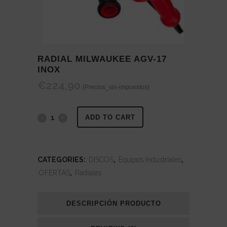
RADIAL MILWAUKEE AGV-17
INOX
€
224,90
{Precios_sin-impuestos}
Radial
ADD TO CART
Milwaukee
AGV-
CATEGORIES:
DISCOS
,
Equipos Industriales
,
OFERTAS
,
Radiales
17
INOX
DESCRIPCIÓN PRODUCTO
quantity