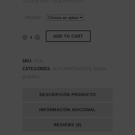
–
range:
€725,00
Modelo
through
€3.600,00
ADD TO CART
Torno
de
soldadura
SKU:
N/A
CATEGORIES:
AUTOMATIZACIÓN
,
Discos
Joda
giratorios
Micro
quantity
DESCRIPCIÓN PRODUCTO
INFORMACIÓN ADICIONAL
REVIEWS (0)