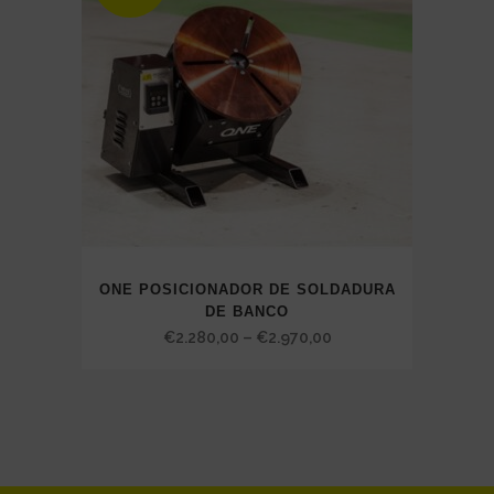
ONE POSICIONADOR DE SOLDADURA
DE BANCO
Price
€
2.280,00
–
€
2.970,00
range:
€2.280,00
through
€2.970,00