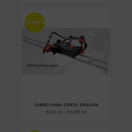
range:
€30,75
through
OFERTA
SALE
€3.150,00
CARRO PARA CORTE DRAGON
Price
€
210,00
–
€
1.087,50
range:
€210,00