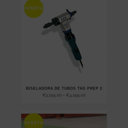
through
OFERTA
€1.087,50
BISELADORA DE TUBOS TAG PREP 2
Price
€
3.295,00
–
€
4.595,00
range:
€3.295,00
through
OFERTA
€4.595,00