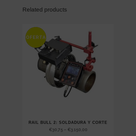
Related products
OFERTA
SALE
RAIL BULL 2: SOLDADURA Y CORTE
Price
€
30,75
–
€
3.150,00