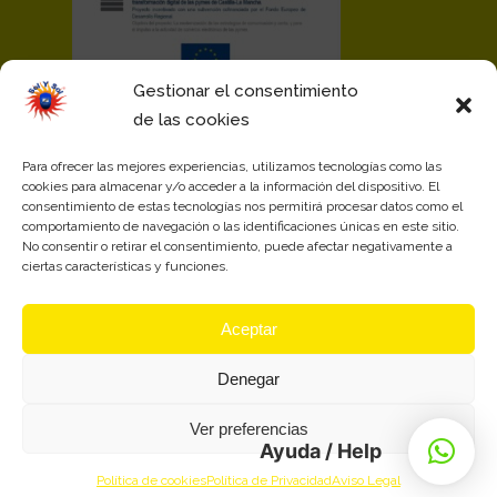
Gestionar el consentimiento
de las cookies
Para ofrecer las mejores experiencias, utilizamos tecnologías como las
cookies para almacenar y/o acceder a la información del dispositivo. El
consentimiento de estas tecnologías nos permitirá procesar datos como el
comportamiento de navegación o las identificaciones únicas en este sitio.
No consentir o retirar el consentimiento, puede afectar negativamente a
ciertas características y funciones.
Aceptar
Denegar
Ver preferencias
Ayuda / Help
© Soluciones Industriales y Soldadura 2008, S.L.U. - SOLYSOL. Todos los derechos
Política de cookies
Política de Privacidad
Aviso Legal
reservados.