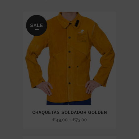
through
€175,75
SALE
CHAQUETAS SOLDADOR GOLDEN
Price
€
49,00
–
€
73,00
range:
€49,00