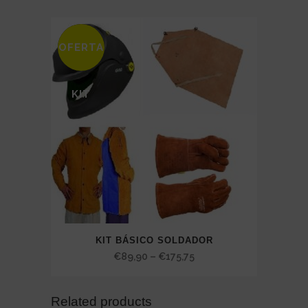
OFERTA
SALE
KIT
KIT BÁSICO SOLDADOR
Price
€
89,90
–
€
175,75
range:
€89,90
Related products