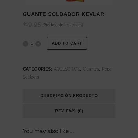
GUANTE SOLDADOR KEVLAR
€
9,95
{Precios_sin-impuestos}
Guante
ADD TO CART
Soldador
Kevlar
CATEGORIES:
ACCESORIOS
,
Guantes
,
Ropa
Soldador
quantity
DESCRIPCIÓN PRODUCTO
REVIEWS (0)
You may also like…