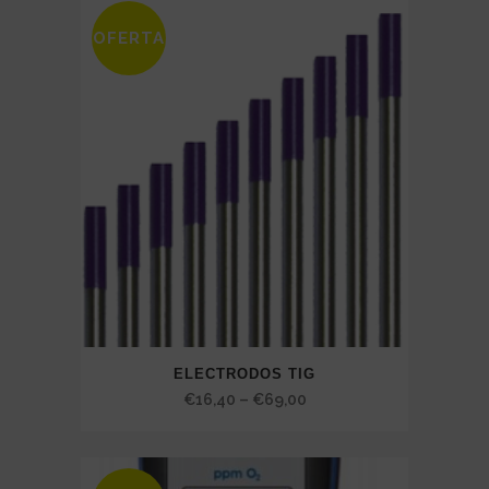
through
OFERTA
€73,00
ELECTRODOS TIG
Price
€
16,40
–
€
69,00
range:
€16,40
through