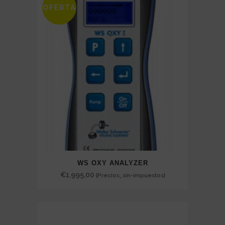
OFERTA
€69,00
WS OXY ANALYZER
€
1.995,00
{Precios_sin-impuestos}