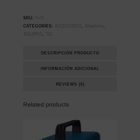
TIG
quantity
SKU:
N/A
CATEGORIES:
ACCESORIOS
,
Afiladores
,
EQUIPOS
,
TIG
DESCRIPCIÓN PRODUCTO
INFORMACIÓN ADICIONAL
REVIEWS (0)
Related products