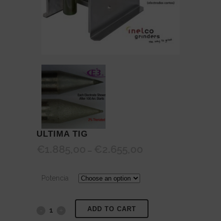
ULTIMA TIG
€
1.885,00
€
2.655,00
Price
–
range:
€1.885,00
Potencia
through
€2.655,00
ADD TO CART
ULTIMA