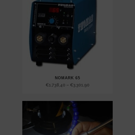
NOMARK 65
Price
€
1.738,40
–
€
3.301,90
range:
€1.738,40
through
€3.301,90