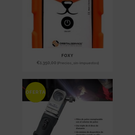
FOXY
€
1.350,00
{Precios_sin-impuestos}
OFERTA
SALE