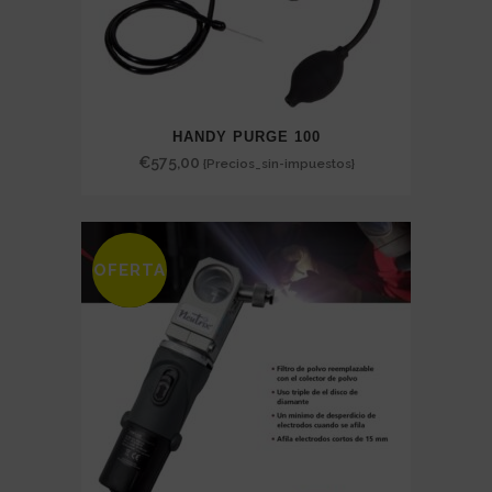
HANDY PURGE 100
€
575,00
{Precios_sin-impuestos}
OFERTA
SALE